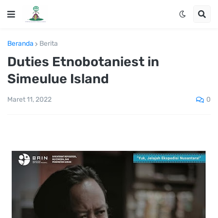
Beranda
Berita
Duties Etnobotaniest in
Simeulue Island
0
Maret 11, 2022